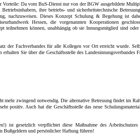
 nur Vorteile: Da vom BuS-Dienst nur von der BGW ausgebildete Multipl
n Betriebsinhabern, ihre betriebs- und sicherheitstechnische Betreu
ung, nachzuweisen. Dieses Konzept Schulung & Begehung ist dahe
iseurhandwerk Hessen, die vorgenannten Kooperationen geschlosse
pt teilnehmen können, unabhängig ob sie Innungsmitglied sind oder
satz der Fachverbandes für alle Kollegen vor Ort erreicht wurde. Selb
en erhalten Sie über die Geschäftsstelle des Landesinnungsverbandes
icht mehr zwingend notwendig. Die alternative Betreuung findet im Rah
sehr positiv. Auch hat die Geschäftsstelle das neue Schulungsmaterial
fen!) ist gesetzlich verpflichtet diese Maßnahme des Arbeitschut
en Bußgeldern und persönlicher Haftung führen!