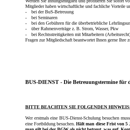
Werden Sie Innungsmitglied und profitieren Sie sofort vo
Mitglieder haben wirtschaftliche und fachliche Vorteile u
- bei der BuS-Betreuung
- bei Seminaren
- bei den Gebühren für die überbetriebliche Lehrlings
- über Rahmenverträge z. B. Strom, Wasser, Pkw
- bei Rechtsstreitigkeiten mit Mitarbeitern (Arbeitsrecht
Fragen zur Mitgliedschaft beantwortet Ihnen gerne Ihre z
BUS-DIENST - Die Betreuungstermine für da
BITTE BEACHTEN SIE FOLGENDEN HINWEIS
Wer erstmals eine BUS-Dienst-Schulung besuchen muss, 
eine Fortbildung besuchen.
Hält man diese Frist von 5 
man gilt bei der BGW als nicht betreut, was ggf. Kont