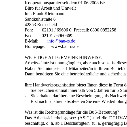
Kooperationsparnter seit dem 01.06.2008 ist:
Büro für Arbeit und Umwelt
Inh. Frank Kleinmann
Sandkuhlstraße 6
42853 Remscheid
Fon: 02191 / 69606 0, Freecall: 0800 0852258
Fax: 02191 / 6960669
E-Mail:
info@bau-rs.de
Homepage: www.bau-rs.de
WICHTIGE ALLGEMEINE HINWEISE:
Arbeitsschutz ist unumgänglich, aber auch sonst ist dies
Haben Sie mindestens 1 Mitarbeiter/in in Ihrem Betrieb?
Dann benötigen Sie eine betriebsärztliche und sicherhei
Ihre Handwerksorganisation bietet Ihnen diese in Form de
- Sie besuchen einmal innerhalb von 5 Jahren für 5 Stun
- Sie erhalten darüber eine Bescheinigung als Nachwe
- Erst nach 5 Jahren absolvieren Sie eine Wiederholung
Was ist die Rechtsgrundlage für die BuS-Betreuung?
Das Arbeitssicherheitsgesetz (ASiG) und die DGUV-Vor
beschäftigt, d. h. ab 1 Beschäftigte/n (u. a. geringfügig 