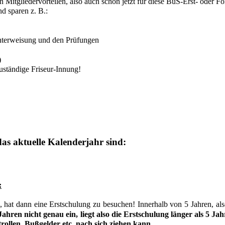
n Mitgliedervorteilen, also auch schon jetzt für diese BuS-Erst- oder F
nd sparen z. B.:
unterweisung und den Prüfungen
)
uständige Friseur-Innung!
s aktuelle Kalenderjahr sind:
:
hat dann eine Erstschulung zu besuchen! Innerhalb von 5 Jahren, also
Jahren nicht genau ein, liegt also die Erstschulung länger als 5 J
rollen, Bußgelder etc. nach sich ziehen kann.